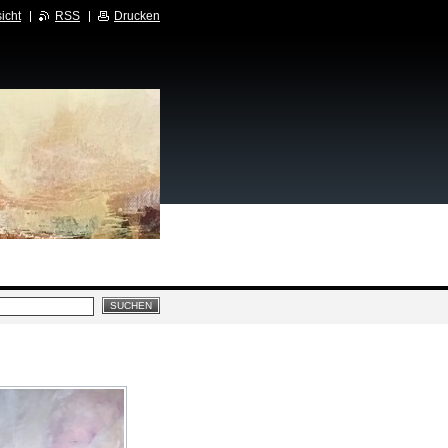
icht
RSS
Drucken