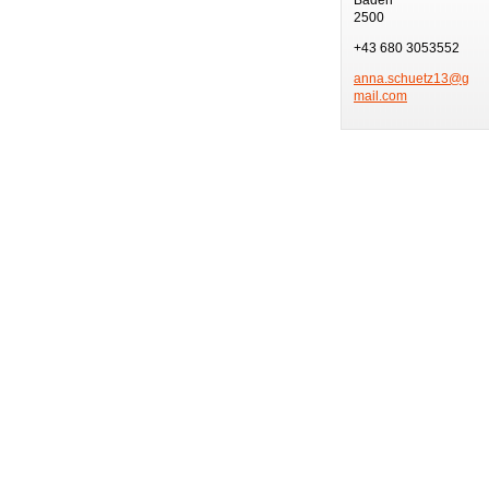
2500
+43 680 3053552
anna.sch
uetz13@g
mail.com